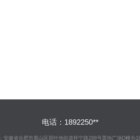
电话：1892250**
：安徽省合肥市蜀山区荷叶地街道怀宁路288号置地广场D幢办18